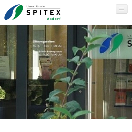
Spitex Aadorf
O P A N
Dienstleistungen
Tarife
Über uns
Freie-Stellen